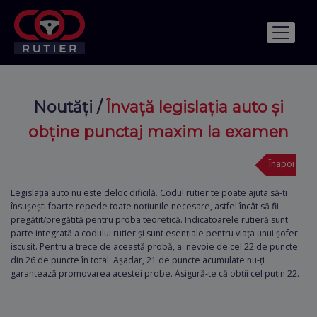
Noutăți
/
Învață legislația auto și
obține punctaj maxim la examen
Înapoi
Legislația auto
nu este deloc dificilă.
Codul rutier
te poate ajuta să-ți
însușești foarte repede toate noțiunile necesare, astfel încât să fii
pregătit/pregătită pentru proba teoretică.
Indicatoarele rutieră
sunt
parte integrată a codului rutier și sunt esențiale pentru viața unui șofer
iscusit. Pentru a trece de această probă, ai nevoie de cel 22 de puncte
din 26 de puncte în total. Așadar, 21 de puncte acumulate nu-ți
garantează promovarea acestei probe. Asigură-te că obții cel puțin 22.