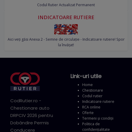
Codul Rutier Actualizat Permanent
INDICATOARE RUTIERE
Aici veți găsi Anexa 2 - Semne de circulație - Indicatoare rutiere! Spor
la învățat!
Link-uri utile
Home
Chestionare
Codul rutier
CodRutier.ro -
Indicatoare rutiere
RCA online
Chestionare auto
Oferte
DRPCIV 2026 pentru
Termeni și condiții
Dobândire Permis
Politica de
confidențialitate
Conducere