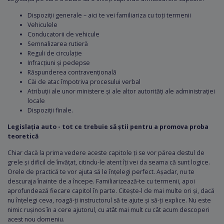
Dispoziții generale – aici te vei familiariza cu toți termenii
Vehiculele
Conducatorii de vehicule
Semnalizarea rutieră
Reguli de circulație
Infracțiuni și pedepse
Răspunderea contravențională
Căi de atac împotriva procesului verbal
Atribuții ale unor ministere și ale altor autorități ale administrației
locale
Dispoziții finale.
Legislația auto - tot ce trebuie să știi pentru a promova proba
teoretică
Chiar dacă la prima vedere aceste capitole ți se vor părea destul de
grele și dificil de învățat, citindu-le atent îți vei da seama că sunt logice.
Orele de practică te vor ajuta să le înțelegi perfect. Așadar, nu te
descuraja înainte de a începe. Familiarizează-te cu termenii, apoi
aprofundează fiecare capitol în parte. Citește-l de mai multe ori și, dacă
nu înțelegi ceva, roagă-ți instructorul să te ajute și să-ți explice. Nu este
nimic rușinos în a cere ajutorul, cu atât mai mult cu cât acum descoperi
acest nou domeniu.