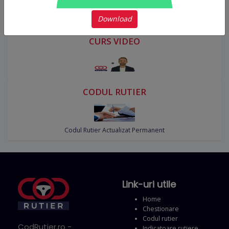
Download
Codul Rutier Actualizat Permanent
CURS VIDEO
CODUL RUTIER
Codul Rutier Actualizat Permanent
Link-uri utile
Home
Chestionare
Codul rutier
CodRutier.ro -
Indicatoare rutiere