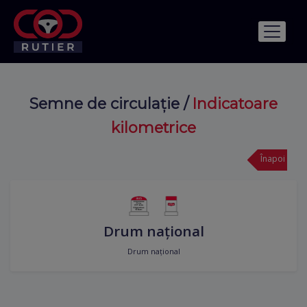
Semne de circulație
/
Indicatoare
kilometrice
Înapoi
Drum național
Drum național