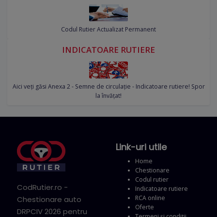
Codul Rutier Actualizat Permanent
INDICATOARE RUTIERE
Aici veți găsi Anexa 2 - Semne de circulație - Indicatoare rutiere! Spor
la învățat!
Link-uri utile
Home
Chestionare
Codul rutier
CodRutier.ro -
Indicatoare rutiere
RCA online
Chestionare auto
Oferte
DRPCIV 2026 pentru
Termeni și condiții