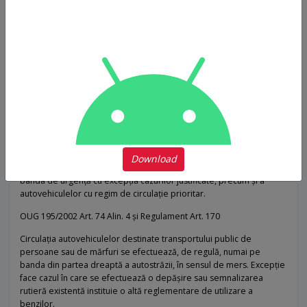
încercările prototipurilor de şasiuri şi de autovehicule,
manifestaţiile sau defilările,
caravanele publicitare,
antrenamentele şi competiţiile sportive de orice fel,
cortegiile.
OUG 195/2002 Art. 74 Alin. 3
Download
Se interzice circulația, oprirea sau staționarea autovehiculelor pe
banda de urgență cu excepția cazurilor justificate, precum și a
autovehiculelor cu regim de circulație prioritar.
OUG 195/2002 Art. 74 Alin. 4 și Regulament Art. 170
Circulaţia autovehiculelor destinate transportului public de
persoane sau de mărfuri se efectuează, de regulă, numai pe
banda din partea dreaptă a autostrăzii, în sensul de mers. Excepție
face cazul în care se efectuează o depășire sau semnalizarea
rutieră existentă instituie o altă reglementare de utilizare a
benzilor.