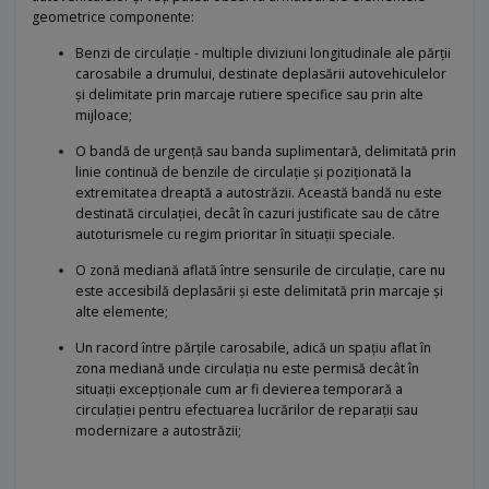
geometrice componente:
Benzi de circulație - multiple diviziuni longitudinale ale părții
carosabile a drumului, destinate deplasării autovehiculelor
și delimitate prin marcaje rutiere specifice sau prin alte
mijloace;
O bandă de urgenţă sau banda suplimentară, delimitată prin
linie continuă de benzile de circulație și poziționată la
extremitatea dreaptă a autostrăzii. Această bandă nu este
destinată circulației, decât în cazuri justificate sau de către
autoturismele cu regim prioritar în situații speciale.
O zonă mediană aflată între sensurile de circulație, care nu
este accesibilă deplasării și este delimitată prin marcaje și
alte elemente;
Un racord între părțile carosabile, adică un spațiu aflat în
zona mediană unde circulația nu este permisă decât în
situații excepționale cum ar fi devierea temporară a
circulației pentru efectuarea lucrărilor de reparații sau
modernizare a autostrăzii;