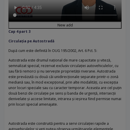
New add
Cap 4 part 3
Circulația pe Autostradă
După cum este definită în OUG 195/2002, Art. 6 Pct. 5:
Autostrada este drumul național de mare capacitate și viteză,
semnalizat special, rezervat exclusiv circulației autovehiculelor, cu
sau fără remorci și nu servește proprietății riverane. Autostrada
este prevăzută cu două căi unidirecționale separate printr-o zonă
mediană sau, în mod excepțional, prin alte modalități, cu excepția
unor locuri speciale sau cu caracter temporar. Aceasta are cel puțin
două benzi de circulație pe sens și banda de urgență, intersecții
denivelate și accese limitate, intrarea și ieșirea fiind permise numai
prin locuri special amenajate.
Autostrada este construită pentru a servi circulației rapide a
autovehiculelor și veți putea observa următoarele elementele