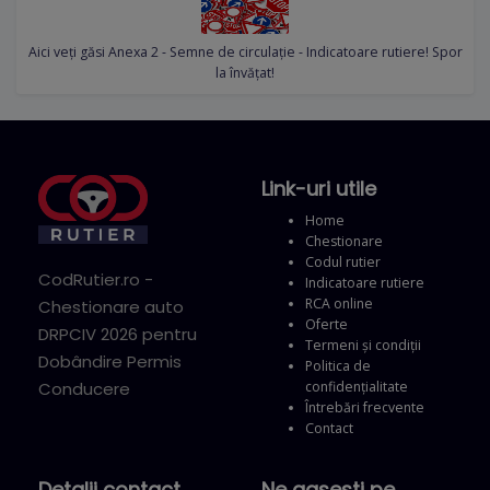
Aici veți găsi Anexa 2 - Semne de circulație - Indicatoare rutiere! Spor
la învățat!
Link-uri utile
Home
Chestionare
Codul rutier
CodRutier.ro -
Indicatoare rutiere
RCA online
Chestionare auto
Oferte
DRPCIV 2026 pentru
Termeni și condiții
Dobândire Permis
Politica de
confidențialitate
Conducere
Întrebări frecvente
Contact
Detalii contact
Ne gasesti pe