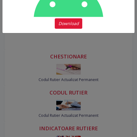
DAR,
Dacă mersul înapoi e interzis, acest lucru nu înseamnă că
alte manevre sunt interzise.
Download
Spor la învățat și baftă la examen!
CHESTIONARE
Codul Rutier Actualizat Permanent
CODUL RUTIER
Codul Rutier Actualizat Permanent
INDICATOARE RUTIERE