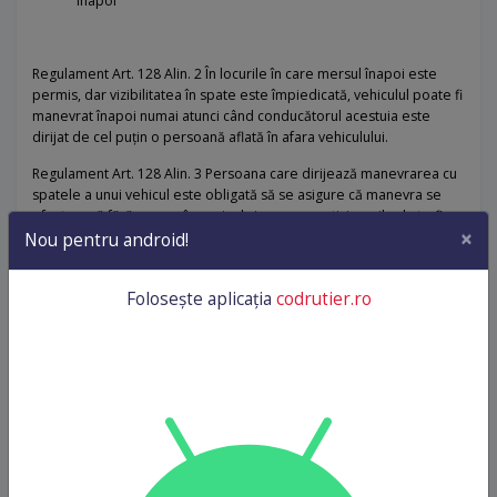
înapoi
Regulament Art. 128 Alin. 2 În locurile în care mersul înapoi este
permis, dar vizibilitatea în spate este împiedicată, vehiculul poate fi
manevrat înapoi numai atunci când conducătorul acestuia este
dirijat de cel puțin o persoană aflată în afara vehiculului.
Regulament Art. 128 Alin. 3 Persoana care dirijează manevrarea cu
spatele a unui vehicul este obligată să se asigure că manevra se
efectuează fără a pune în pericol siguranța participanților la trafic.
×
Nou pentru android!
Regulament Art. 128 Alin. 4 Mersul înapoi cu autovehiculul trebuie
semnalizat cu lumina sau luminile speciale de dotare. Se
recomandă dotarea autovehiculelor și cu dispozitive sonore
Folosește aplicația
codrutier.ro
pentru semnalizarea acestei manevre.
Vă va fi ușor să rețineți câteva reguli generale la manevrarea
vehiculelor:
Dacă depășirea, oprirea sau întoarcerea vehiculelor sunt
interzise, atunci mersul înapoi e interzis.