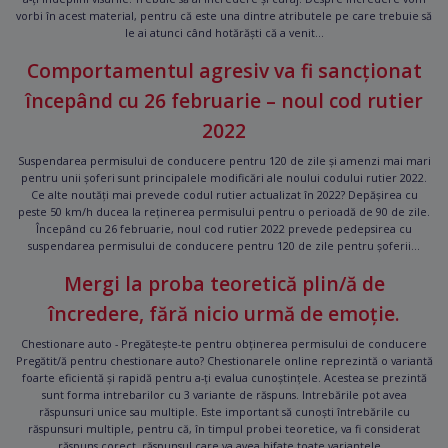
vorbi în acest material, pentru că este una dintre atributele pe care trebuie să
le ai atunci când hotărăști că a venit...
Comportamentul agresiv va fi sancționat
începând cu 26 februarie – noul cod rutier
2022
Suspendarea permisului de conducere pentru 120 de zile și amenzi mai mari
pentru unii șoferi sunt principalele modificări ale noului codului rutier 2022.
Ce alte noutăți mai prevede codul rutier actualizat în 2022? Depășirea cu
peste 50 km/h ducea la reținerea permisului pentru o perioadă de 90 de zile.
Începând cu 26 februarie, noul cod rutier 2022 prevede pedepsirea cu
suspendarea permisului de conducere pentru 120 de zile pentru șoferii...
Mergi la proba teoretică plin/ă de
încredere, fără nicio urmă de emoție.
Chestionare auto - Pregătește-te pentru obținerea permisului de conducere
Pregătit/ă pentru chestionare auto? Chestionarele online reprezintă o variantă
foarte eficientă și rapidă pentru a-ți evalua cunoștințele. Acestea se prezintă
sunt forma intrebarilor cu 3 variante de răspuns. Intrebările pot avea
răspunsuri unice sau multiple. Este important să cunoști întrebările cu
răspunsuri multiple, pentru că, în timpul probei teoretice, va fi considerat
răspuns corect, răspunsul care va avea bifate toate variantele...