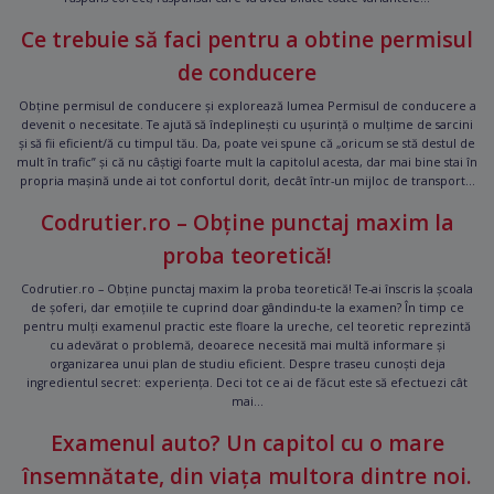
Ce trebuie să faci pentru a obtine permisul
de conducere
Obține permisul de conducere și explorează lumea Permisul de conducere a
devenit o necesitate. Te ajută să îndeplinești cu ușurință o mulțime de sarcini
și să fii eficient/ă cu timpul tău. Da, poate vei spune că „oricum se stă destul de
mult în trafic” și că nu câștigi foarte mult la capitolul acesta, dar mai bine stai în
propria mașină unde ai tot confortul dorit, decât într-un mijloc de transport...
Codrutier.ro – Obține punctaj maxim la
proba teoretică!
Codrutier.ro – Obține punctaj maxim la proba teoretică! Te-ai înscris la școala
de șoferi, dar emoțiile te cuprind doar gândindu-te la examen? În timp ce
pentru mulți examenul practic este floare la ureche, cel teoretic reprezintă
cu adevărat o problemă, deoarece necesită mai multă informare și
organizarea unui plan de studiu eficient. Despre traseu cunoști deja
ingredientul secret: experiența. Deci tot ce ai de făcut este să efectuezi cât
mai...
Examenul auto? Un capitol cu o mare
însemnătate, din viața multora dintre noi.