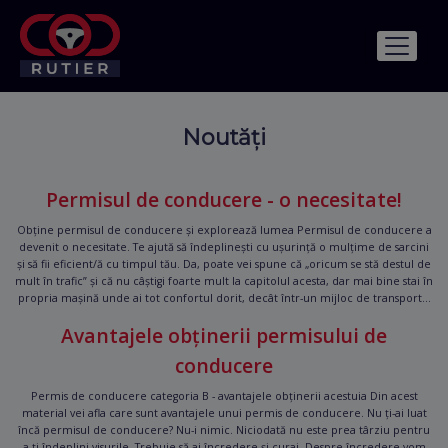
Noutăți
Permisul de conducere - o necesitate!
Obține permisul de conducere și explorează lumea Permisul de conducere a
devenit o necesitate. Te ajută să îndeplinești cu ușurință o mulțime de sarcini
și să fii eficient/ă cu timpul tău. Da, poate vei spune că „oricum se stă destul de
mult în trafic” și că nu câștigi foarte mult la capitolul acesta, dar mai bine stai în
propria mașină unde ai tot confortul dorit, decât într-un mijloc de transport...
Avantajele obținerii permisului de
conducere
Permis de conducere categoria B - avantajele obținerii acestuia Din acest
material vei afla care sunt avantajele unui permis de conducere. Nu ți-ai luat
încă permisul de conducere? Nu-i nimic. Niciodată nu este prea târziu pentru
a-ți îndeplini visurile. Trebuie să ai încredere și curaj. Despre încredere vom