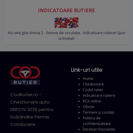
INDICATOARE RUTIERE
Aici veți găsi Anexa 2 - Semne de circulație - Indicatoare rutiere! Spor
la învățat!
Link-uri utile
Home
Chestionare
Codul rutier
CodRutier.ro -
Indicatoare rutiere
RCA online
Chestionare auto
Oferte
DRPCIV 2026 pentru
Termeni și condiții
Dobândire Permis
Politica de
confidențialitate
Conducere
Întrebări frecvente